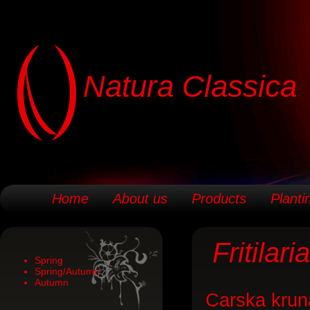
Natura Classica
Home
About us
Products
Planti
Fritilaria
Spring
Spring/Autumn
Autumn
Carska kruna