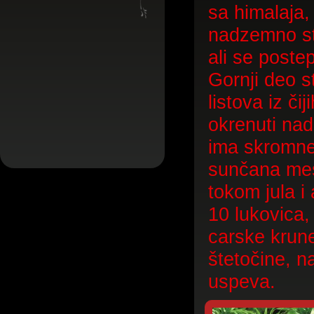
sa himalaja,
nadzemno sta
ali se poste
Gornji deo s
listova iz či
okrenuti nado
ima skromne 
sunčana mest
tokom jula i
10 lukovica,
carske krune
štetočine, n
uspeva.